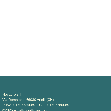
Novagro srl
Via Roma snc, 66030 Arielli (CH).
P. IVA: 01767780685 – C.F.: 01767780685
©2025 – Tutti i diritti riservati.